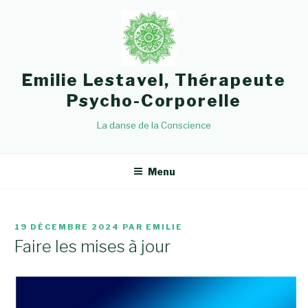
Aller
au
contenu
principal
Emilie Lestavel, Thérapeute
Psycho-Corporelle
La danse de la Conscience
Menu
PUBLIÉ
19 DÉCEMBRE 2024
PAR
EMILIE
LE
Faire les mises à jour