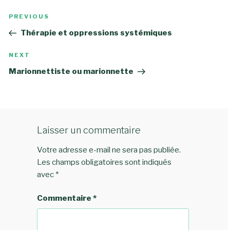
Navigation
Previous
PREVIOUS
de
Post
Thérapie et oppressions systémiques
l’article
Next
NEXT
Post
Marionnettiste ou marionnette
Laisser un commentaire
Votre adresse e-mail ne sera pas publiée.
Les champs obligatoires sont indiqués
avec
*
Commentaire
*