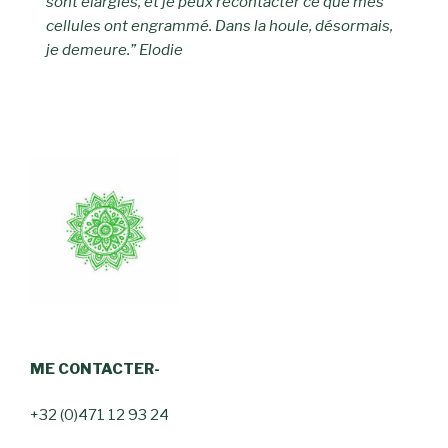
sont élargies, et je peux recontacter ce que mes
cellules ont engrammé. Dans la houle, désormais,
je demeure.” Elodie
ME CONTACTER-
+32 (0)471 12 93 24