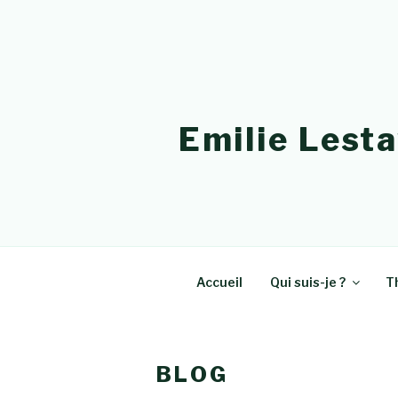
Aller
au
contenu
principal
Emilie Lest
Accueil
Qui suis-je ?
T
BLOG