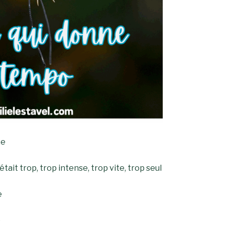
.e
tait trop, trop intense, trop vite, trop seul
e
e