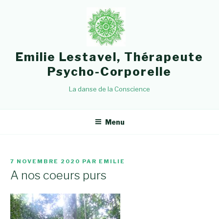
Aller
au
contenu
principal
Emilie Lestavel, Thérapeute
Psycho-Corporelle
La danse de la Conscience
Menu
PUBLIÉ
7 NOVEMBRE 2020
PAR
EMILIE
LE
A nos coeurs purs