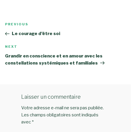
Navigation
Previous
PREVIOUS
de
Post
Le courage d’être soi
l’article
Next
NEXT
Post
Grandir en conscience et en amour avec les
constellations systémiques et familiales
Laisser un commentaire
Votre adresse e-mail ne sera pas publiée.
Les champs obligatoires sont indiqués
avec
*