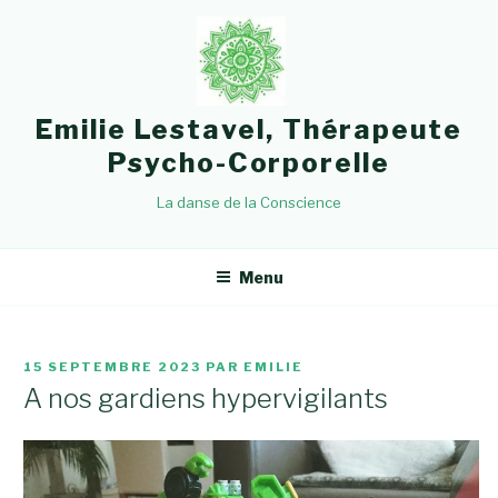
Aller
au
contenu
principal
Emilie Lestavel, Thérapeute
Psycho-Corporelle
La danse de la Conscience
Menu
PUBLIÉ
15 SEPTEMBRE 2023
PAR
EMILIE
LE
A nos gardiens hypervigilants