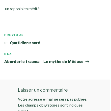
un repos bien mérité
Navigation
Previous
PREVIOUS
de
Post
Quotidien sacré
l’article
Next
NEXT
Post
Aborder le trauma – Le mythe de Méduse
Laisser un commentaire
Votre adresse e-mail ne sera pas publiée.
Les champs obligatoires sont indiqués